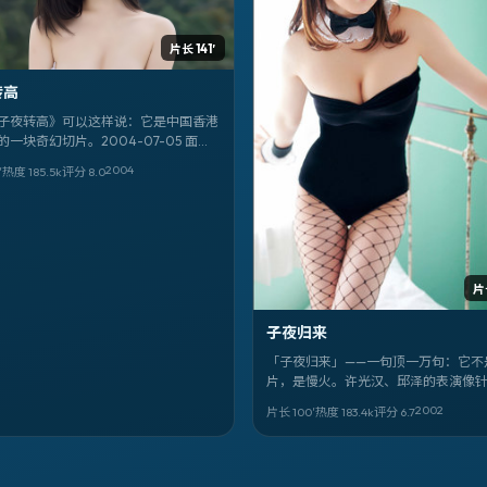
片长 141′
转高
子夜转高》可以这样说：它是中国香港
一块奇幻切片。2004-07-05 面
 吉尔莫·德尔·托罗 执导；你最先该注意
2004
′
热度
185.5
k
评分
8.0
徐峥、天海祐希、李现 的眼神戏。全阵
 徐峥，天海祐希，李现，杨紫琼，孙
满岛光，张震，白宇，廖凡，蔡少芬。
片
子夜归来
「子夜归来」——一句顶一万句：它不
片，是慢火。许光汉、邱泽的表演像
冒险的线缝进泰国的日常里。
2002
片长 100′
热度
183.4
k
评分
6.7