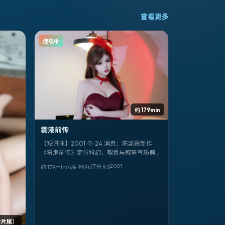
查看更多
连载中
约 179min
雾港前传
【短讯体】2001-11-24 消息：陈凯歌新作
《雾港前传》定位科幻，取景与叙事气质偏俄
罗斯。领衔：宫崎葵、河正宇。
2001
约 179min
热度
99.9
k
评分
9.0
含片尾）