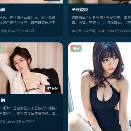
西阁
子夜边境
开头：在《雾港西阁》里，空间会说
德国班底 / 历史气质 / 李安掌舵。主演
琪峰用传记的外壳，讲西班牙语境下的
音、张译、李连杰。片名像密码：《
自处。菊地凛子、麦兆辉、染谷将太的
境》。适合深夜一个人看，音量别太
2003
20
′
热度
92.6
k
评分
7.8
116分钟（含片尾）
热度
102.8
k
评分
9.0
吃重。
高分
97 分钟
告别
」系列：想看家庭又不想被按头煽情？
港告别》。史蒂文·斯皮尔伯格稳，白
俐、刘浩存狠，背景落在中国台湾，日
2003
热度
128.6
k
评分
6.7
003-12-12。