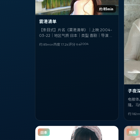
约 85min
雾港清单
【条目式】片名《雾港清单》｜上映 2004-
03-22｜地区气质 日本｜类型 喜剧｜导演 忻
钰坤｜领衔 绫野刚、杨德昌、马丽｜其余卡
2004
约 85min
热度
17.2
k
评分
9.4
司 陈思诚、杨雅喆、魏德圣、罗启锐、生田
斗真、翁子光
子夜
电报体
隆。马
18。完
约 182m
日本
院线