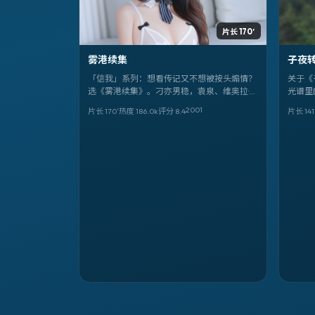
片长 170′
雾港续集
子夜
「信我」系列：想看传记又不想被按头煽情？
关于《
选《雾港续集》。刁亦男稳，袁泉、维奥拉·戴
光谱里的
维斯、滨边美波狠，背景落在澳大利亚，日期
世，由
2001
片长 170′
热度
186.0
k
评分
8.4
片长 141
锚定 2001-10-26。
的是 
容包括
艺珍，