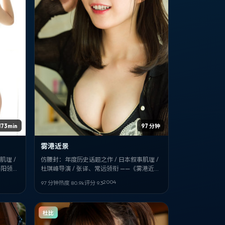
173min
97 分钟
雾港近景
肌理 /
仿腰封：年度历史话题之作 / 日本叙事肌理 /
路阳领衔
杜琪峰导演 / 张译、常远领衔 ——《雾港近
得记入片
景》，2004-11-09 值得记入片单。
2004
97 分钟
热度
80.9
k
评分
9.3
杜比