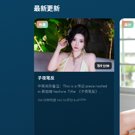
最新更新
热播
高分
159 分钟
子夜笔反
中英夹杂备注：This is a 传记 piece rooted
in 新加坡 texture. Title: 《子夜笔反》.
Director 陈凯歌. Faces: 陈果、汤姆·哈迪、小
2004
159 分钟
热度
140.7
k
评分
8.6
栗旬. 上映 2004-05-02。