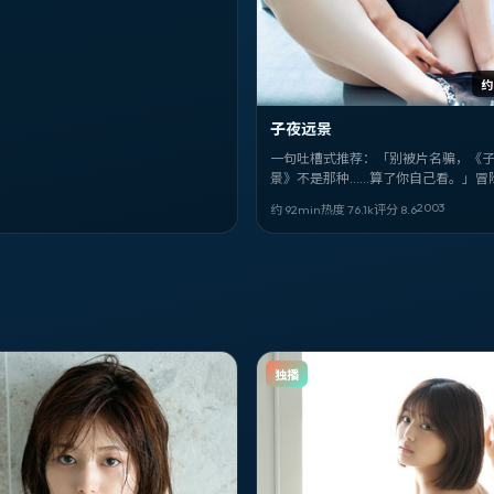
约
子夜远景
一句吐槽式推荐：「别被片名骗，《
景》不是那种……算了你自己看。」冒
艺谋。吴君如、北村一辉、王景春。20
2003
约 92min
热度
76.1
k
评分
8.6
03-07。
独播