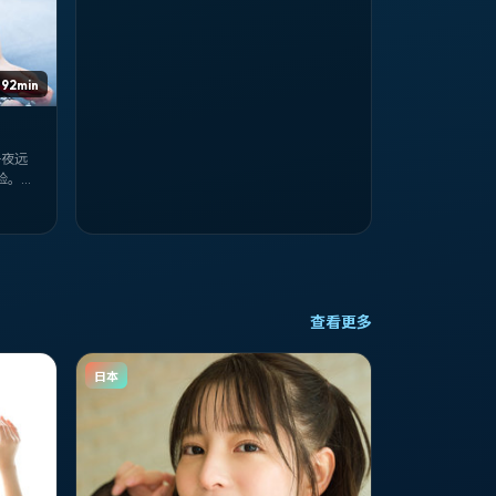
 92min
子夜远
险。张
03-
查看更多
日本