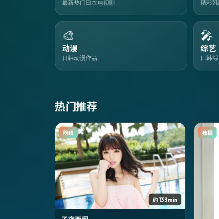
最新热门日本电视剧
精彩韩
🎨
🎤
动漫
综艺
日韩动漫作品
日韩综
热门推荐
院线
独播
约 133min