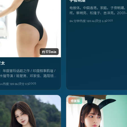
子夜明潮
电报体。中国香港。家庭。子夜明潮
柯。蔡明亮、松隆子、吉泽亮。2001-
19。完。
2001
84 分钟
热度
189.4
k
评分
6.8
约 173min
蒙太
：年度冒险话题之作 / 印度叙事肌理 /
·卡隆导演 / 屈楚萧、邓家佳、路阳领衔
夜蒙太》，2005-07-18 值得记入片
2005
in
热度
189.8
k
评分
9.3
修复版