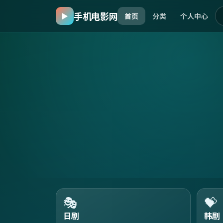
手机电影网
▶
首页
分类
个人中心
🎭
💝
日剧
韩剧