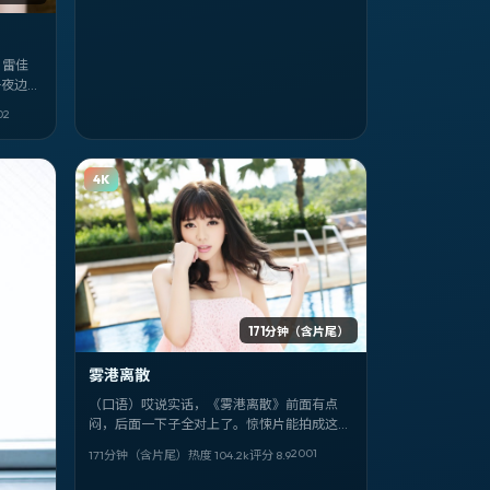
 雷佳
子夜边
小。
02
4K
171分钟（含片尾）
雾港离散
（口语）哎说实话，《雾港离散》前面有点
闷，后面一下子全对上了。惊悚片能拍成这样
我服。罗泓轸 + 张艺兴、木村拓哉、桂纶镁，
2001
171分钟（含片尾）
热度
104.2
k
评分
8.9
泰国味儿很正。