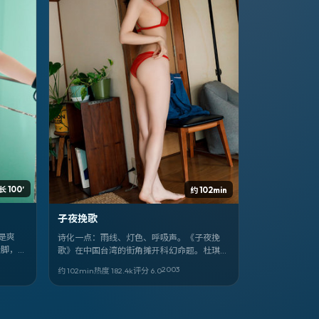
长 100′
约 102min
子夜挽歌
是爽
诗化一点：雨线、灯色、呼吸声。《子夜挽
针脚，把
歌》在中国台湾的街角摊开科幻命题。杜琪峰
写人物，浅野忠信、钟孟宏把沉默演成台词。
2003
约 102min
热度
182.4
k
评分
6.0