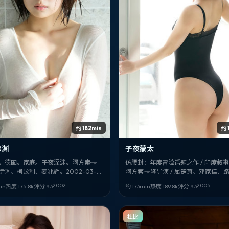
约 182min
约 
深渊
子夜蒙太
。德国。家庭。子夜深渊。阿方索·卡
仿腰封：年度冒险话题之作 / 印度叙事
伊琍、柯汶利、麦兆辉。2002-03-
阿方索·卡隆导演 / 屈楚萧、邓家佳、
。
——《子夜蒙太》，2005-07-18 值
2002
2005
in
热度
175.8
k
评分
9.3
约 173min
热度
189.8
k
评分
9.3
单。
杜比