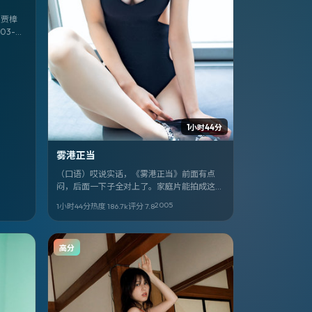
。贾樟
03-
1小时44分
雾港正当
（口语）哎说实话，《雾港正当》前面有点
闷，后面一下子全对上了。家庭片能拍成这样
我服。文牧野 + 松坂桃李、杨紫琼、任素汐，
2005
1小时44分
热度
186.7
k
评分
7.8
意大利味儿很正。
高分