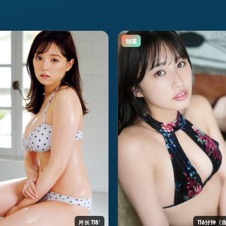
独播
片长 118′
116分钟（