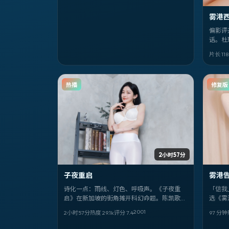
雾港
偏影评
话。杜
人如何
片长 118
戏份最
热播
修复版
2小时57分
子夜重启
雾港
诗化一点：雨线、灯色、呼吸声。《子夜重
「信我
启》在新加坡的街角摊开科幻命题。陈凯歌写
选《雾
人物，尹正、陈坤把沉默演成台词。
宇、巩
2001
2小时57分
热度
29.1
k
评分
7.4
97 分钟
期锚定 2