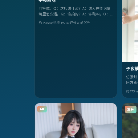
子夜西阁
问答体。Q：这片讲什么？A：讲人在传记情
境里怎么活。Q：谁拍的？A：许鞍华。Q：
谁演？A：阿部宽、刘德华、马赫沙拉·阿里。
2004
约 133min
热度
197.3
k
评分
6.8
Q：片名？A：《子夜西阁》。
子夜
仿腰封
阿方索
——《子
约 173m
单。
4K
高分